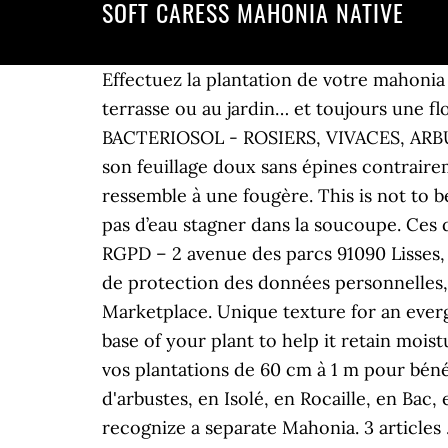
SOFT CARESS MAHONIA NATIVE
Effectuez la plantation de votre mahonia au printemps et à l’automne, hors période de gel et de fortes chaleurs. Native Plants. Idéal en terrasse ou au jardin… et toujours une floraison lumineuse et parfumée. COLIBRIANT 7 MOIS DE POMME DE TERRE : 10... BACTERIOSOL - ROSIERS, VIVACES, ARBUSTES A... Nouvelle variété surprenante par son aspect original très graphique et surtout par son feuillage doux sans épines contrairement aux autres Mahonias. Cette nouveauté aux feuilles vert olive, fines et sans épines, ressemble à une fougère. This is not to be rushed. Arrosez quand la terre commence à sécher sur quelques centimètres et ne laissez pas d’eau stagner dans la soucoupe. Ces droits sont à exercer sur présentation d’un justificatif valide d’identité à l’adresse TRUFFAUT – RGPD – 2 avenue des parcs 91090 Lisses, ou via le formulaire de contact en cliquant ici. Arbuste au port buissonnant arrondi. Charte de protection des données personnelles, Nos engagements pour la Terre et les Hommes, Conditions Générales d'Utilisation de la Marketplace. Unique texture for an evergreen, creating a stunning accent for the shady garden. Apply 3-4 inches of mulch around the base of your plant to help it retain moisture throughout the year. - Pour une utilisation en massif ou en haie, il est conseillé d’espacer vos plantations de 60 cm à 1 m pour bénéficier d’un effet d’architecture plus spectaculaire. Utilisation de plantation: en Massif d'arbustes, en Isolé, en Rocaille, en Bac, en Pot, … They are closely related to the genus Berberis and botanists disagree on whether to recognize a separate Mahonia. 3 articles . Une merveille à découvrir ! Description de Mahonia soft caress® Mahonia sans épines ni feuilles piquantes. Soft Caress Mahonia. Prix. An award-winning variety, Soft Caress Mahonia allows you to enjoy the good features without the bad. Privilégiez un emplacement à mi-ombre (évitez le plein soleil). If your soil is clay-rich, we recommend mixing in pine bark with your native soil at a ratio of about 1:1. Soft Caress Mahonia is a dwarf variety with a compact habit. Protect from frost and winds when young; Dig a planting hole 3 x wider than the roots of the shrub you're planting and mix some well-rotted compost or manure with the soil from the hole and use this to re-fill once the shrub is in place. Il faut éviter les expositions en plein soleil. Botanical Name: Mahonia eurybracteata 'Soft Caress' Plant Type: Shrub Light Requirement: Partial Shade, Full Shade Water Demand: Medium Landscape Use: Border - Mixed, Container, Deer Resistant Ornamental Value: Yellow, Purple Native/Adapted: Adapted Wildlife Value: Season: Winter Deciduous/Evergreen: Evergreen Plant Form: Upright Plant Spread: 3 Plant Height: 4' - De croissance lente, il est possible de le conserver en bac pendant 5 ou 6 ans jusqu’à ce qu’il commence à perdre ses feuilles à la base en formant un tronc. Une taille légère pourra cependant être effectuée afin de conserver le port d’origine de l’arbuste en supprimant les rameaux abîmés en mars-avril. Trier