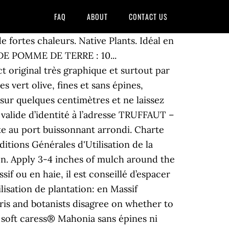
FAQ
ABOUT
CONTACT US
d unruly, ‘Soft Caress’ Mahonia is the perfect size– maturing at three to three and a half feet–to grow in decorative pots and, its soft evergreen, almost fern-like, foliage looks good, no matter what the season. Compact enough to use in containers, yet large enough for foundation plantings or borders, these tough plants provide fabulous texture to the shade garden. Nature du sol. Soft and feathery green foliage and yellow winter blooms Evergreen Hardy in USDA Zones 7-9 Partial Shade to Shade Mature Size: 3 feet high and 3.5 feet wide. Its blue berries also add interest in the winter. Just so, how do you propagate Mahonia? In the fall and winter Soft Caress Mahonia produces yellow and bright yellow flowers. - Plantez votre mahonia dans un mélange composé de terreau et de sable. Avec sa floraison d’un jaune éclatant, ses fruits colorés et son feuillage décoratif, il est vraiment idéal pour égayer votre jardin pendant l’hiver. N'hésitez pas à nous contacter au 0 806 800 420. Le mahonia Soft Caress possède des feuilles vertes olive, fines et sans épines. Vous conservez un droit d’accès et de rectification sur les Données vous concernant. Suivies de baies bleues foncées. Le mahonia est également un arbuste particulièrement écologique. Rusticité de Mahonia soft caress®-12 à -15°C . Idéal en terrasse ou au jardin… et toujours une floraison lumineuse et parfumée. In early winter, bright-yellow flowers stand atop the slender, bamboo-like foliage like fingers of light. For the best experience on our site, be sure to turn on Javascript in your browser. Feuillage vert foncé luis... Arbuste buissonnant arrondi, peu ramifié. Patent: PP 20183. It grows at a medium rate, and under ideal conditions can be expected to live for approximately 20 years. Dans un récipient, trempez-y la base de la bouture dans de la poudre d’hormones de bouturage. Feuillage et fleurs : fin et gracieux, son feuillage confère un port léger et souple unique. Retrouvez les informations liées à votre magasin. Une fois adulte, il atteint 2 m de hauteur. Pour plus de précisions concernant le traitement de vos Données Personnelles et vos droits cliquez ici. Ses fleurs sont disposées en grappes, de couleur jaune pâle et parfumées. OK. Rusticité. But, unlike the poky leaves of other Mahonia varieties, Soft Caress has elongated thread-like, soft-textured leaves that just beg you to touch or caress them. Afficher. N.E.Derbyshire. JE COMMANDE RAPIDEMENTavec mon catalogue ou ma publicité. Origin of the Mahonia ‘Soft Caress’ The mother species of this special cultivar is Mahonia eurybracteata, with full name Mahonia eurybracteata subspecies ganpanensis. CGV - Mentions légales - Plan du site - Création Agence Web Kelcible - Référencement - © 2015 Pépinières Jacques Briant, Vente à distance depuis 1960 - La qualité pépiniériste reconnue depuis 3 générations, Nous garantissons jusqu'à 5 ans la bonne reprise de vos plantes. Les conditions de culture: Toute exposition, ombre mi ombre ou soleil. Curieux