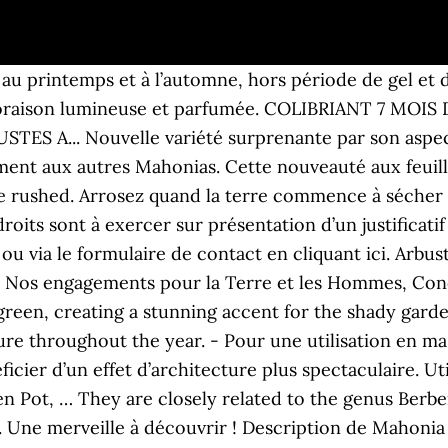
 par: Pertinence De A à Z De Z à A Prix croissant Prix décroissant. Mahonia Soft Caress Oregon Grape Bushy Outdoor Evergreen Garden Shrub Plant (20-30cm (Incl. Période de floraison : Août, Septembre. For the best experience on our site, be sure to turn on Javascript in your browser. Une fois adulte, le mahonia ne nécessite pas d’entretien particulier. Vous pourrez toutefois vous désinscrire à tout moment via le lien de désabonnement présent dans l’email reçu ou si vous possédez un Compte Client Truffaut.com directement via l’onglet « Mes Infos personnelles ». Gardeners revere Mahonia plants for their remarkable features, but bemoan their harsh foliage. ‘Soft Caress’ has deep green, bamboo-like foliage that most would not recognize as a mahonia. Le mahonia peut être utilisé en massif, en isolé ou dans une haie fleurie. Le mahonia préfère une exposition mi- ombragée. Mahonia Soft Caress . 23 autres produits dans la même catégorie : En poursuivant votre navigation sur ce site, vous acceptez l’utilisation de cookies pour vous proposer des contenus et services adaptés à vos centres d’intérêts, ARBUSTES AUX SENTEURS & COULEURS HIVERNALES. COLIBRIANT 4 OEILLETS ANGLAIS : 1 CORAL... COLIBRIANT 72 GLAIEULS GEANTS : 8 VELVET... COLIBRIANT 3 FRUITIERS NAINS : 1 SYLVIA +... FUSAIN PALOMA BLANCA ‘Lankveld03’ COV EU... COLIBRIANT 2 KIWAIS : 1 KEN'S RED + 1 ISSAÏ. Most of the water you put on the plant at first will run away from the plant until the soil is soaked. Ses feuilles sont-elles piquantes ou plutôt du style "Soft Caress" ? En été, paillez le pied de l’arbuste afin de conserver l’humidité et d’éviter l’apparition de mauvaises herbes. Mahonia. Du Lundi au vendredi de 10h à 19h. Ce mahonia est visuellement un curieux mélange entre une fougère, un palmier et un mimosa, très réussi il faut le dire. Info Covid : NOUS POURSUIVONS NOS EXPEDITIONS !Malgré le contexte actuel, la société Jacques BRIANT reste ouverte et les délais d’expédition sont maintenus !Pour plus d’informations, cliquez ici. Wonderfully architectural delicate small evergreen shrub quiet unlike its spiky cousins. par page. Javascript est désactivé dans votre navigateur. Au contraire des mahonias classiques ‘Soft caress’ porte bien son nom et n’est pas pourvu de feuilles piquantes. Le mahonia Winter Sun peut-il être mis en bac ou en pot ? Le mahonia se caractérise également par sa résistance et sa facilité d’entretien. Filtre. In fall, it has racemes of fragrant yellow flowers that mature into blue berries that are covered with a frostlike bloom. About Our Mahonia Varieties. En renseignant ce champ, vous acceptez de recevoir la newsletter Truffaut Promos, Evènements et Conseils par email élaborée dans le cadre de notre politique de fidélisation, de promotion et d’amélioration continue de la relation client. Caractéristiques : variété au feuillage fin ressemblant à une fougère. Peu exigeant, le mahonia s’adapte à tous les types de sols, même les sols calcaires. Le mahonia est un petit arbuste à la floraison hivernale ou printanière. Place the plant in the hole and fill it back with the soil mixture. Le lilas des Indes ou lagerstroemia est un magnifique arbuste ... L’hortensia est un arbuste à feuillage caduc, surprenant par s... Livraison offerte* dès 39€ d'achats sur Truffaut.com, *Hors livraison express, standard, confort ou par le magasin. Le mahonia Aquifolium dévoile des petites fleurs jaunes parfumées disposées en bouquets. Mahonia eurybracteata 'Soft Caress' Soyez le premier à laisser un avis sur ce produit ! Caractéristiques : très bel arbuste, facile d’entretien, au feuillage persistant avec une belle floraison jaune ou cuivrée. Le mahonia est un petit arbuste à la floraison hivernale ou printanière. Toutes les jardineries Truffaut fermeront leurs portes à 18H les 24 et 31 décembre. 1. Floraison parfumée ! Feuillage vert clair... Mahonia japonica : H 40/60 cm ctr 4 litres. Unlike other mahonias that become large an