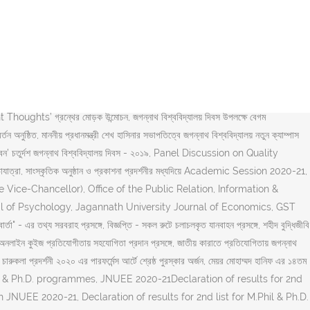
VID-19 Testing Camp extension, Letter from the Vice-Chancellor dt:
 official site. Search by Name and Date Of Birth Application No: 100
 emergency numbers dt: 27-02-2020, An Appeal to all the Alumni
CA programmes have been declared on the official website of NTA --
ch programs in engineering and management making it the best private
ffice Order of (Shayer Mahmood Ibney Alam) Assistant Professor, Dept. মহান
nt Thoughts’ গ্রন্থের মোড়ক উন্মোচন, জগন্নাথ বিশ্ববিদ্যালয় দিবস উপলক্ষে বেগম
 অনুষ্ঠিত, মাননীয় প্রধানমন্ত্রী শেখ হাসিনার সভাপতিত্বে জগন্নাথ বিশ্ববিদ্যালয় নতুন ক্যাম্পাস
া ও উদ্ভাবন’ চতুর্দশ জগন্নাথ বিশ্ববিদ্যালয় দিবস - ২০১৯, Panel Discussion on Quality
ভাযাত্রা, সাংস্কৃতিক অনুষ্ঠান ও প্রকাশনা প্রদর্শনীর মধ্যদিয়ে Academic Session 2020-21,
he Vice-Chancellor), Office of the Public Relation, Information &
ity Journal of Psychology, Jagannath University Journal of Economics, GST
ার্তা" - এর তথ্য সরবরাহ প্রসঙ্গে, বিজ্ঞপ্তি - সকল রুটে চলাচলকৃত যানবাহন প্রসঙ্গে, শহীদ বুদ্ধিজীবি
বন্ধু অনলাইন কুইজ প্রতিযোগীতায় সহযোগিতা প্রদান প্রসঙ্গে, জাতীয় কারাতে প্রতিযোগিতায় জগন্নাথ
 চারুকলা প্রদর্শনী ২০২০ এর পারফর্মেন্স আর্টে শ্রেষ্ঠ পুরস্কার অর্জন, মেয়র মোহাম্মদ হানিফ এর ১৪তম
or M.Phil & Ph.D. programmes, JNUEE 2020-21Declaration of results for 2nd
NUEE 2020-21, Declaration of results for 2nd list for M.Phil & Ph.D.