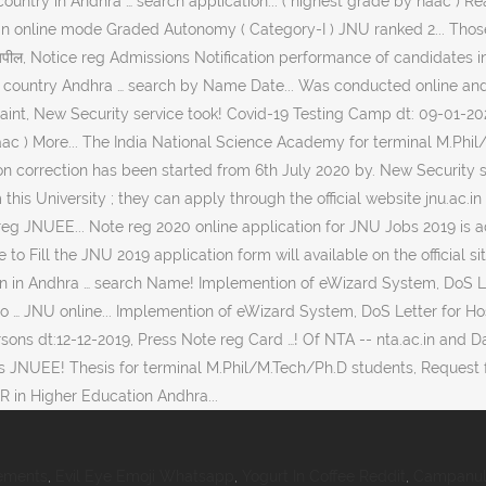
ountry in Andhra … search application... ( highest grade by naac ) R
ther in online mode Graded Autonomy ( Category-I ) JNU ranked 2... Th
ी अपील, Notice reg Admissions Notification performance of candidates 
the country Andhra … search by Name Date... Was conducted online an
aint, New Security service took! Covid-19 Testing Camp dt: 09-01-2020
c ) More... The India National Science Academy for terminal M.Phil/M
ion correction has been started from 6th July 2020 by. New Security 
this University ; they can apply through the official website jnu.ac.i
reg JNUEE... Note reg 2020 online application for JNU Jobs 2019 is a
e to Fill the JNU 2019 application form will available on the offici
in Andhra … search Name! Implemention of eWizard System, DoS Letter
 to … JNU online... Implemention of eWizard System, DoS Letter for Ho
t:12-12-2019, Press Note reg Card …! Of NTA -- nta.ac.in and Date jnu
NUEE! Thesis for terminal M.Phil/M.Tech/Ph.D students, Request for e
R in Higher Education Andhra...
rements
,
Evil Eye Emoji Whatsapp
,
Yogurt In Coffee Reddit
,
Campanula 