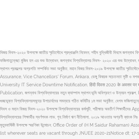
Those candidates want to complete their graduation courses from thi
05-07-2020, Message from Vice Chancellor reg. It has … So students 
Acres Campus. registration, submission of dissertation/thesis etc.
dt:18-02-2020, Circular regarding Registration dt: 27-01-2020, Pre
nta.ac.in. NIRF. India’s top university “Jaipur national university”
university in Rajasthan. of Management Studies, NOC (ড.মোঃ আবুল হোসেন) অধ
বিজয় দিবস-২০২০ উপলক্ষে জাতীয় স্মৃতিসৌধে শ্রদ্ধাঞ্জলি নিবেদন, শহীদ বুদ্ধিজীবী দিবসে জগন
ফজিলাতুন্নেছা মুজিব হল এর শুভ উদ্বোধন, জগন্নাথ বিশ্ববিদ্যালয় দিবস- ২০২০ এর শুভ উদ্বোধন, জাতির 
স্থাপন প্রকল্পের অগ্রগতি সম্পর্কিত সভা অনুষ্ঠিত, মহান বিজয় দিবস-২০১৯ উপলক্ষে জাতীয় স্মৃতিসৌ
Assurance, Vice Chancellors' Forum, Ankara, ডেঙ্গু বিষয়ক সচেতনতা সৃষ্টি ও মশক নিধন কর্
University IT Service Downtime Notification, हिंदी दिवस 2020 के अवसर पर 
Publication, জগন্নাথ বিশ্ববিদ্যালয়ের নতুন ক্যাম্পাস স্থাপন:ভূমি অধিগ্রহণ ও উ
গুচ্ছভুক্ত বিশ্ববিদ্যালয়সমূহের উপাচার্যদের সমন্বয়ে গঠিত কমিটির ১ম সভা অনুষ্ঠিত, বেগম ফজিলাতুন্নে
দিবস ও মহান বিজয় দিবস-২০২০ উপলক্ষে বিশ্ববিদ্যালয়ের কর্মসূচী, পরীক্ষায় অবতীর্ণ শিক্ষার্থীদের 
বিশ্ববিদ্যালয়ের শিক্ষার্থীর স্বর্ণপদক লাভ, গৃহ নির্মাণ ঋণ নীতিমালা, ২০১৯ আওতায় অগ্রণী ব্যাংক লিঃ
মৃত্যুবার্ষিকী উপলক্ষে স্মরণিকা উন্মোচন, Office Order of (H M Saidur Raha
list wherever seats are vacant through JNUEE 2020-21Notice dt: 17-12