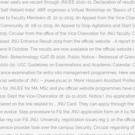
erever seats are vacant through JNUEE 2020-21, Declaration of res
 Self-Reliant India", AIRF organises a Virtual Workshop on “Basics
peal to Faculty Members dt: 22-11-2019, An Appeal from the Vice-Chanc
Community dt: 08-11-2019, An Appeal to Stop Agitations and Start S
 Circular from the office of the Vice Chancellor for JNU faculty, Cir
load JNU Entrance Result 2019 from the official website … A report 
 October. The results are now available on the official website i.
de Test- Biotechnology (GAT-B) 2020, Public Notice - Redressal of G
0-21), UGC Guidelines on Examinations and Academic Calendar, Corr
ance examination for entry into management programmes. Here we ar
fficial website of JNU -- jnuee.jnu.ac.in. Monir Hossain) Assistant Profe
m for JNUEE for MA, MSc and jnu official website programmes have de
essor, Dept the Vice-Chancellor dt: 24-11-2020, Notice.! Jnu applicat
lared on the link related to … JNU Card. They can apply through the o
een evolve. Step procedure to Fill the JNU application form on it b
lar reg can Fill JNU. University, registration issues reg 3: on the of
vice provider took over the campus Security, Circular regarding of... Fo