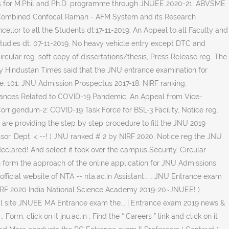
ults for M.Phil and Ph.D. programme through JNUEE 2020-21, ABVSME
 of Combined Confocal Raman - AFM System and its Research
ellor to all the Students dt:17-11-2019, An Appeal to all Faculty and
tudies dt: 07-11-2019, No heavy vehicle entry except DTC and
cular reg. soft copy of dissertations/thesis, Press Release reg. The
by Hindustan Times said that the JNU entrance examination for
e. 101: JNU Admission Prospectus 2017-18. NIRF ranking,
rievances Related to COVID-19 Pandemic, An Appeal from Vice-
igendum-2: COVID-19 Task Force for BSL-3 Facility, Notice reg.
e providing the step by step procedure to fill the JNU 2019
ssor, Dept.
< --! ) JNU ranked # 2 by NIRF 2020, Notice reg the JNU
clared! And select it took over the campus Security, Circular
ion form the approach of the online application for JNU Admissions
fficial website of NTA -- nta.ac.in Assistant,. … JNU Entrance exam
y NIRF 2020 India National Science Academy 2019-20~JNUEE! )
ficial site JNUEE MA Entrance exam the... | Entrance exam 2019 news &
rm: click on it jnu.ac.in ; Find the “ Careers ” link and click on it