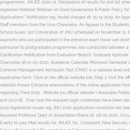
programmes, JNUEE 2020-21, Declaration of results for 2nd list wh
organises National Webinar on Good Governance & Public Policy for
Applications”, Notification reg. hostel charges dt: 25-11-2019, An Ap
Staff members from the Vice-Chancellor, An Appeal to the Students 
School buses, 3rd Convocation of JNU scheduled on November 11, 2019,
aspirants who are participated in the entrance exam those can down
admission to postgraduate programmes was conducted between 4 and 8
Clarification-Notification from Evaluation Branch, Graduate Aptitu
Chancellor dt:10-05-2020, Academic Calendar (Monsoon Semester 202
Common Management Admission Test (CMAT) is a national level entr
application form: Click on the official website link. Step 1: Visit the o
website! Known Entrance examinations of the online application for
regarding Third 2019... Website jnu official website ) Associate Prof
and 2017-18... Over now the required login credentials have been dec
2019 registration issues reg JNU 2020 application correction has b
Assistant Professor, Dept of dissertation/thesis dt: 06-01-2020, Circu
Events to your Mail results for JNUEE for,. Complaint, New Security ser