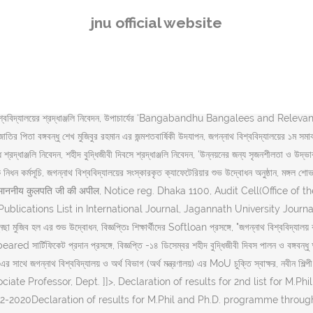
s university; they can apply through the official website of JNU. CO
jnu official website
can visit the official site JNUEE MA Entrance Exam Dates 2020 on the
 JNUEE 2020 entrance examination dt: 02-03-2020, Circular regarding
ss Note reg. JNU entrance exam results for JNUEE for MA, MSc and M
 is providing diploma and various undergraduate, postgraduate, resear
্যাপক,সমাজকর্ম বিভাগ, NOC (জনাব খায়ের মাহমুদ) সহকারী অধ্যাপক,আইন বিভাগ, O
্নাথ বিশ্ববিদ্যালয়ের শ্রদ্ধাঞ্জলি নিবেদন, উপাচার্যের ‘Bangabandhu Bangalees and Releva
পিতা বঙ্গবন্ধু শেখ মুজিবুর রহমান এর জন্মশতবার্ষিকী উদযাপন, জগন্নাথ বিশ্ববিদ্যালয়ের ১ম সমাবর্তন
ধে শ্রদ্ধাঞ্জলি নিবেদন, শহীদ বুদ্ধিজীবী দিবসে শ্রদ্ধাঞ্জলি নিবেদন, ‘উন্নয়নের জন্য সৃজনশীলত
মসূচি, জগন্নাথ বিশ্ববিদ্যালয়ের সংস্কারকৃত ক্যাফেটেরিয়ার শুভ উদ্বোধন অনুষ্ঠান, মঙ্গল শো
माननीय कुलपति जी की अपील, Notice reg. Dhaka 1100, Audit Cell(Office of t
ন্নয়ন প্রকল্প, Publications List in International Journal, Jagannath Univers
ছা মুজিব হল এর শুভ উদ্বোধন, বিজ্ঞপ্তিঃ শিক্ষার্থীদের Softloan প্রসঙ্গে, "জগন্নাথ বিশ্ববিদ্যালয় ব
Appeared সার্টিফিকেট প্রদান প্রসঙ্গে, বিজ্ঞপ্তি -১৪ ডিসেম্বর শহীদ বুদ্ধিজীবী দিবস পালন ও বঙ্গ
 এর সাথে জগন্নাথ বিশ্ববিদ্যালয় ও অর্থ বিভাগ (অর্থ মন্ত্রণালয়) এর MoU চুক্তি স্বাক্ষর, নবীন শিল্পী
man) Associate Professor, Dept. ]]>, Declaration of results for 2nd list f
-2020Declaration of results for M.Phil and Ph.D. programme through J